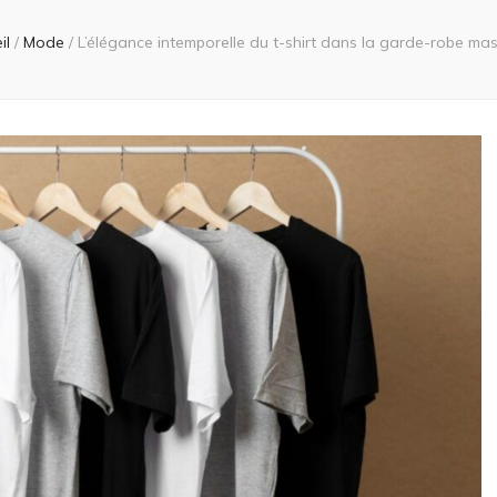
il
/
Mode
/
L’élégance intemporelle du t-shirt dans la garde-robe mas