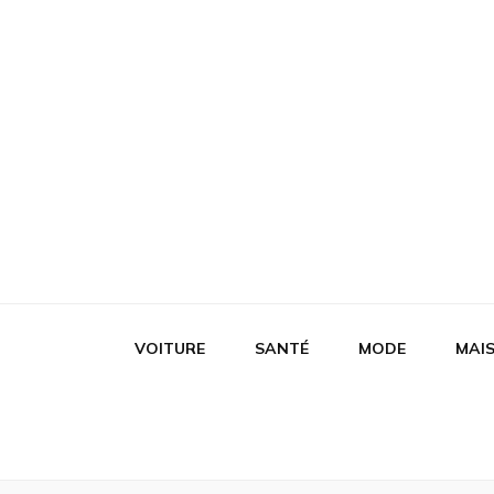
Bastonv2
Les guerriers gentils
VOITURE
SANTÉ
MODE
MAI