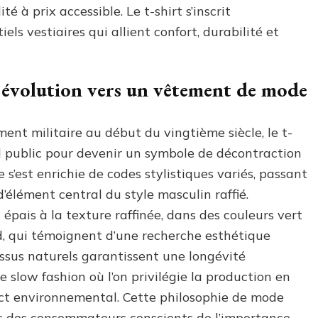
té à prix accessible. Le t-shirt s’inscrit
ls vestiaires qui allient confort, durabilité et
on évolution vers un vêtement de mode
nt militaire au début du vingtième siècle, le t-
d public pour devenir un symbole de décontraction
 s’est enrichie de codes stylistiques variés, passant
d’élément central du style masculin raffié.
n épais à la texture raffinée, dans des couleurs vert
nd, qui témoignent d’une recherche esthétique
issus naturels garantissent une longévité
 slow fashion où l’on privilégie la production en
act environnemental. Cette philosophie de mode
s des consommateurs conscients de l’importance